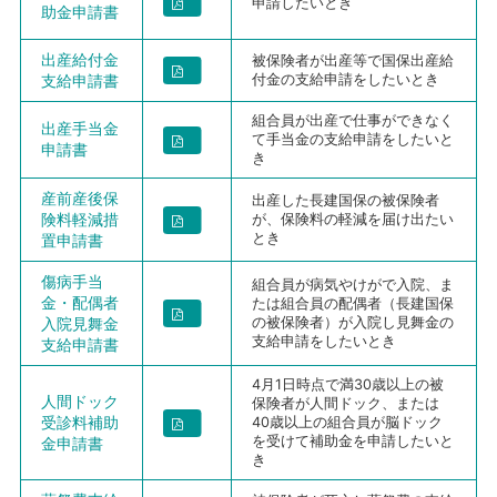
申請したいとき
助金申請書
出産給付金
被保険者が出産等で国保出産給
支給申請書
付金の支給申請をしたいとき
組合員が出産で仕事ができなく
出産手当金
て手当金の支給申請をしたいと
申請書
き
産前産後保
出産した長建国保の被保険者
険料軽減措
が、保険料の軽減を届け出たい
とき
置申請書
傷病手当
組合員が病気やけがで入院、ま
金・配偶者
たは組合員の配偶者（長建国保
入院見舞金
の被保険者）が入院し見舞金の
支給申請をしたいとき
支給申請書
4月1日時点で満30歳以上の被
人間ドック
保険者が人間ドック、または
受診料補助
40歳以上の組合員が脳ドック
を受けて補助金を申請したいと
金申請書
き