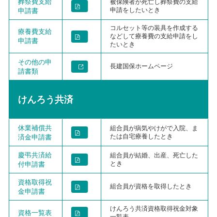
葬祭費支給
被保険者が死亡し葬祭費の支給
申請書
申請をしたいとき
コルセット等の装具を作成する
療養費支給
などして療養費の支給申請をし
申請書
たいとき
その他の申
長建国保ホームページ
請書類
けんろう共済
休業補償共
組合員が病気やけがで入院、ま
済金申請書
たは自宅療養したとき
慶弔共済給
組合員が結婚、出産、死亡した
付申請書
とき
資格取得祝
組合員が資格を取得したとき
金申請書
けんろう共済資格取得祝金対象
資格一覧表
一覧表