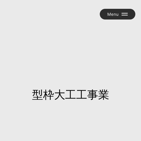
組合について
お知らせ
交流グループ『匠の輪』
岡谷建労新聞『かわら版』
組合員ブログ
型枠大工工事業
お問い合わせ