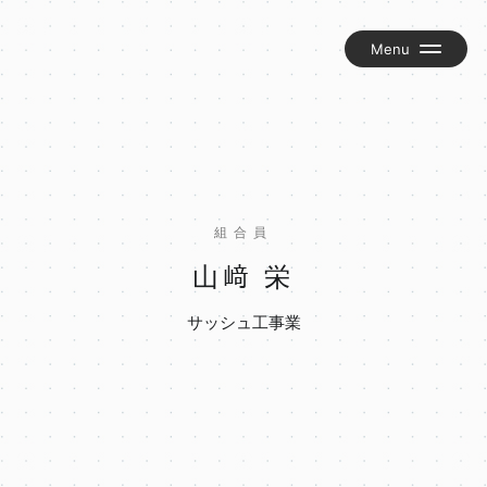
組合について
お知らせ
交流グループ『匠の輪』
組合員
岡谷建労新聞『かわら版』
山﨑 栄
組合員ブログ
サッシュ工事業
お問い合わせ