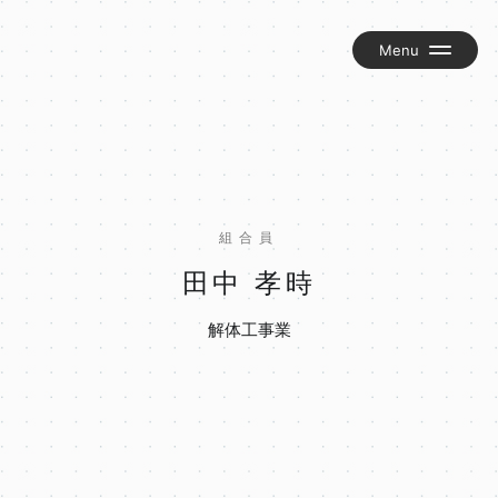
組合について
お知らせ
交流グループ『匠の輪』
組合員
岡谷建労新聞『かわら版』
田中 孝時
組合員ブログ
解体工事業
お問い合わせ