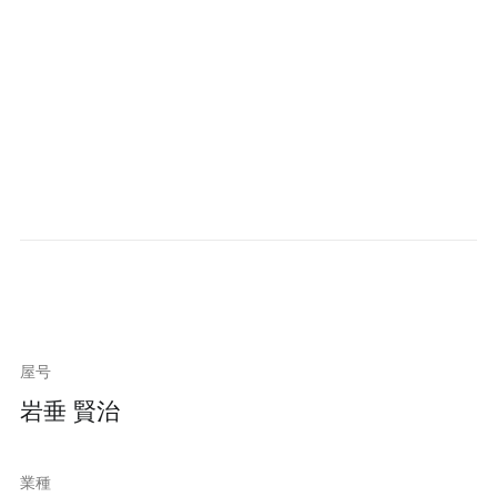
屋号
岩垂 賢治
業種