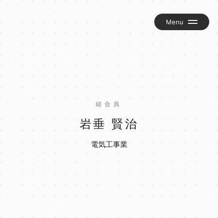
組合について
お知らせ
交流グループ『匠の輪』
組合員
岡谷建労新聞『かわら版』
岩垂 賢治
組合員ブログ
電気工事業
お問い合わせ