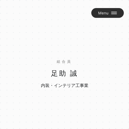
組合について
お知らせ
交流グループ『匠の輪』
組合員
岡谷建労新聞『かわら版』
足助 誠
組合員ブログ
内装・インテリア工事業
お問い合わせ