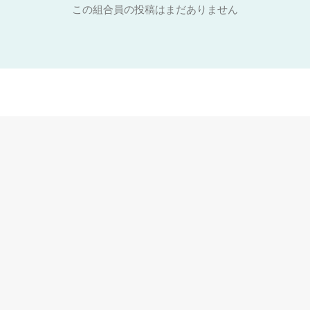
この組合員の投稿はまだありません
コンテンツ
長野県建設国保
労災保険
加入方法とメリット
組合員リスト
各種申請書